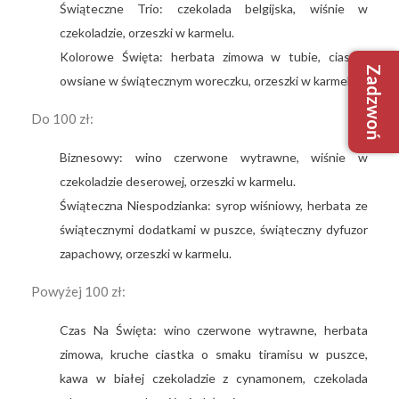
Świąteczne Trio: czekolada belgijska, wiśnie w
czekoladzie, orzeszki w karmelu.
Kolorowe Święta: herbata zimowa w tubie, ciastka
Zadzwoń
+48 509
owsiane w świątecznym woreczku, orzeszki w karmelu.
+48 733
Do 100 zł:
biuro@robim
Biznesowy: wino czerwone wytrawne, wiśnie w
czekoladzie deserowej, orzeszki w karmelu.
Świąteczna Niespodzianka: syrop wiśniowy, herbata ze
świątecznymi dodatkami w puszce, świąteczny dyfuzor
zapachowy, orzeszki w karmelu.
Powyżej 100 zł:
Nie mam
Tak, mam
Czas Na Święta: wino czerwone wytrawne, herbata
zimowa, kruche ciastka o smaku tiramisu w puszce,
kawa w białej czekoladzie z cynamonem, czekolada