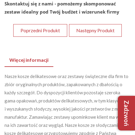
Skontaktuj się z nami - pomożemy skomponować
zestaw idealny pod Twój budżet i wizerunek firmy
Poprzedni Produkt
Następny Produkt
Więcej informacji
Nasze kosze delikatesowe oraz zestawy świąteczne dla firm to
zbiór oryginalnych produktów, zapakowanych z dbałością o
każdy szczegół. Do dyspozycji klientów pozostaje szeroka
gama opakowań, produktów delikatesowych, w tym klasycznych
Zadzwoń
+48 509
i wyszukanych słodyczy, wysokiej jakości przetworów z małych
+48 733
manufaktur. Zamawiając zestawy upominkowe klient ma wpływ
biuro@robim
na ich zawartość oraz wygląd. Nasze kosze ze słodyczami oraz
kosze delikatesowe przygotowujemy zgodnie z Państwa