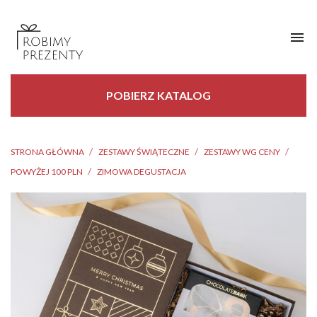

POBIERZ KATALOG
STRONA GŁÓWNA
ZESTAWY ŚWIĄTECZNE
ZESTAWY WG CENY
POWYŻEJ 100 PLN
ZIMOWA DEGUSTACJA