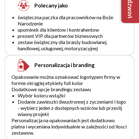
Zadzwoń
Polecany jako
+48 733
biuro@robim
świąteczna paczka dla pracowników na Boże
Narodzenie
upominek dla klientow i kontrahentow
prezent VIP dla partnerów biznesowych
zestaw świąteczny dla branży budowlanej.
handlowej, uslugowej, motoryzacyjnej
Nie mam
Tak, mam
Personalizacja i branding
Opakowanie można oznakować logotypem firmy w
formie okrąglej etykiety full kolor
Dodatkowe opcje brandingu zestawu
Wybór koloru wstążki
Dodanie zawieszki dwustronnej z zyczeniami i logo
- wybierz jeden z dostepnych wzórów lub przeslij
wlasny projekt
Personalizacja na opakowaniach jest dodatkowo
platna i wyceniana indywidualnie w zależności od ilosci
zestawow.