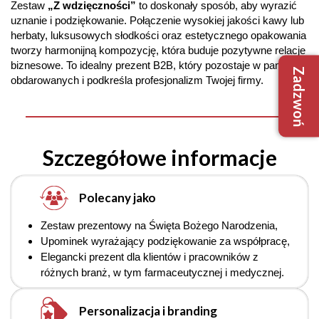
Zestaw 
„Z wdzięczności”
 to doskonały sposób, aby wyrazić 
uznanie i podziękowanie. Połączenie wysokiej jakości kawy lub 
herbaty, luksusowych słodkości oraz estetycznego opakowania 
tworzy harmonijną kompozycję, która buduje pozytywne relacje 
biznesowe. To idealny prezent B2B, który pozostaje w pamięci 
Zadzwoń
+48 509
obdarowanych i podkreśla profesjonalizm Twojej firmy.
+48 733
biuro@robim
Szczegółowe informacje
Polecany jako
Zestaw prezentowy na Święta Bożego Narodzenia, 
Upominek wyrażający podziękowanie za współpracę, 
Elegancki prezent dla klientów i pracowników z 
Nie mam
Tak, mam
różnych branż, w tym farmaceutycznej i medycznej.
Personalizacja i branding