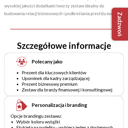
wysokiej jakości dodatkami tworzy zestaw idealny do
budowania relacji biznesowych i podkreślania prestiżu marki.
Zadzwoń
+48 509
+48 733
biuro@robim
Szczegółowe informacje
Polecany jako
Prezent dla kluczowych klientów
Upominek dla kadry zarządzającej
Prezent biznesowy premium
Zestaw dla branży finansowej i konsultingowej
Nie mam
Tak, mam
Personalizacja i branding
Opcje brandingu zestawu:
Wybór koloru wstążki
Etykieta na pudełku - wybierz jeden z dostępnych