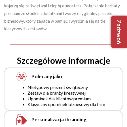
kojarzą się ze świętami i ciepłą atmosferą. Połączenie herbaty
premium ze słodkimi dodatkami tworzy oryginalny prezent
biznesowy, który zapada w pamięć i wyróżnia się na tle
Zadzwoń
+48 509
klasycznych zestawów.
+48 733
biuro@robim
Szczegółowe informacje
Polecany jako
Nietypowy prezent świąteczny
Zestaw dla branży kreatywnej
Upominek dla klientów premium
Nie mam
Tak, mam
Klasyczny upominek biznesowy dla firm
Personalizacja i branding