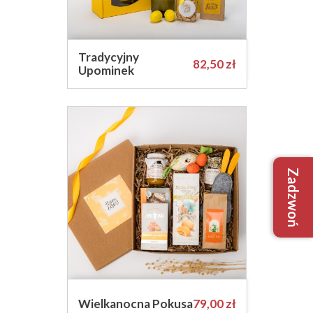
Tradycyjny
Cena
82,50 zł
Upominek
Zadzwoń
+48 509
+48 733
biuro@robim
Cena
Wielkanocna Pokusa
79,00 zł