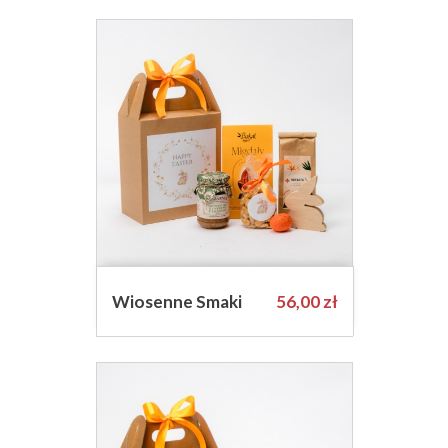
Cena
Wiosenne Smaki
56,00 zł