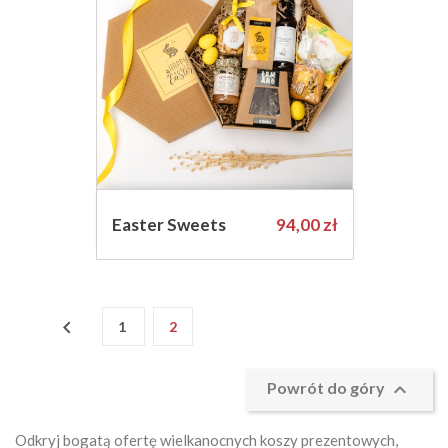
Cena
Easter Sweets
94,00 zł

1
2

Powrót do góry
Odkryj bogatą ofertę wielkanocnych koszy prezentowych,