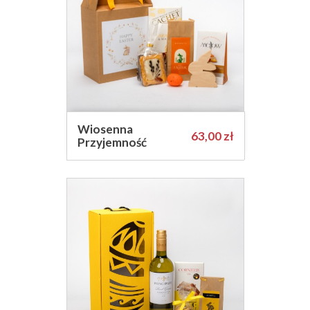
Wiosenna
Cena
63,00 zł
Przyjemność