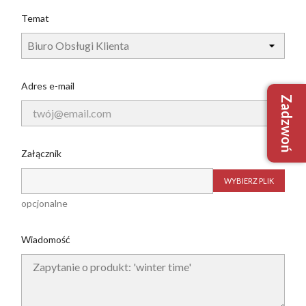
Temat
Adres e-mail
Zadzwoń
+48 509
+48 733
biuro@robim
Załącznik
WYBIERZ PLIK
opcjonalne
Nie mam
Tak, mam
Wiadomość