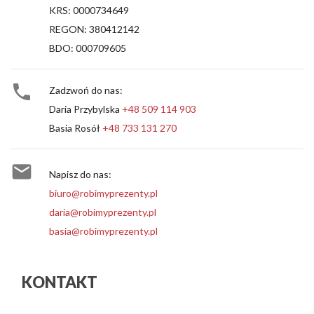
KRS: 0000734649
REGON: 380412142
BDO: 000709605

Zadzwoń do nas:
Daria Przybylska
+48 509 114 903
Basia Rosół
+48 733 131 270

Napisz do nas:
biuro@robimyprezenty.pl
daria@robimyprezenty.pl
basia@robimyprezenty.pl
KONTAKT