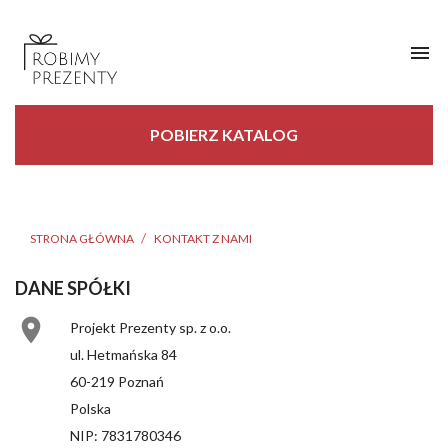

POBIERZ KATALOG
STRONA GŁÓWNA
KONTAKT Z NAMI
DANE SPÓŁKI

Projekt Prezenty sp. z o.o.
ul. Hetmańska 84
60-219 Poznań
Polska
NIP: 7831780346